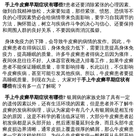
手上牛皮癣早期症状有哪些?
患者还要消除紧张的心理因素、
做到自我精神放松，大家要知道，那些紧张、愤怒、恐惧等不
良的心理因素势必会给病情带来负面影响，要学习自我调节的
方法，胸怀豁达，树立与疾病作斗争的决心与信心。还要保持
和周围人群的良好关系，不要因病而消沉孤僻。
身体免疫力的下降，会导致牛皮癣的病情的发作。因此，牛
皮癣患者在得病以后，身体免疫力低下，需要注意提高身体免
疫力，提高睡眠的质量。许多牛皮癣患者得病之后因为瘙痒，
夜间休息往往不好。人体器官夜晚进入排毒工作，如果牛皮癣
患者不能保证睡眠质量，非常影响排毒，长此以往，不仅影响
牛皮癣疾病，甚至可能引发其他疾病。所以，牛皮癣患者要提
高睡眠质量。到现在为止， 大家对于
手上牛皮癣早期症状有
哪些
有没有多一点了解呢 ？
手上牛皮癣早期症状有哪些?
银屑病的家族史除了具有一定
的遗传因素以外，还有生活环境的因素，但是患者并不了解牛
皮癣的发病和病理，误认为家庭中有几个人有银屑病是相互传
染的原因，这是不科学的看法临床证明，大部分牛皮癣患者起
初发病都是从头部开始，然后逐渐蔓延到全身。而且头部牛皮
癣皮损边界清晰，通常皮损上覆盖很厚的鳞屑，那么牛皮癣患
者一定有这样的疑问，为什么牛皮癣发病一般都死从头部开始