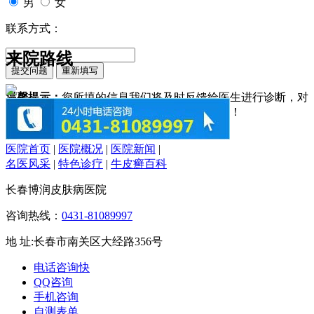
男
女
联系方式：
来院路线
温馨提示：
您所填的信息我们将及时反馈给医生进行诊断，对
于您的个人信息我们承诺绝对保密！请您放心！
医院首页
|
医院概况
|
医院新闻
|
名医风采
|
特色诊疗
|
牛皮癣百科
长春博润皮肤病医院
咨询热线：
0431-81089997
地 址:长春市南关区大经路356号
电话咨询
快
QQ咨询
手机咨询
自测表单