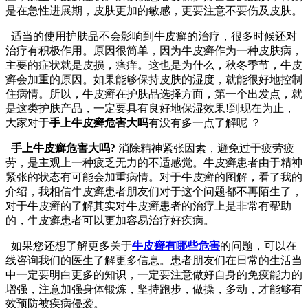
是在急性进展期，皮肤更加的敏感，更要注意不要伤及皮肤。
适当的使用护肤品不会影响到牛皮癣的治疗，很多时候还对
治疗有积极作用。原因很简单，因为牛皮癣作为一种皮肤病，
主要的症状就是皮损，瘙痒。这也是为什么，秋冬季节，牛皮
癣会加重的原因。如果能够保持皮肤的湿度，就能很好地控制
住病情。所以，牛皮癣在护肤品选择方面，第一个出发点，就
是这类护肤产品，一定要具有良好地保湿效果!到现在为止，
大家对于
手上牛皮癣危害大吗
有没有多一点了解呢 ？
手上牛皮癣危害大吗?
消除精神紧张因素，避免过于疲劳疲
劳，是主观上一种疲乏无力的不适感觉。牛皮癣患者由于精神
紧张的状态有可能会加重病情。对于牛皮癣的图解，看了我的
介绍，我相信牛皮癣患者朋友们对于这个问题都不再陌生了，
对于牛皮癣的了解其实对牛皮癣患者的治疗上是非常有帮助
的，牛皮癣患者可以更加容易治疗好疾病。
如果您还想了解更多关于
牛皮癣有哪些危害
的问题，可以在
线咨询我们的医生了解更多信息。患者朋友们在日常的生活当
中一定要明白更多的知识，一定要注意做好自身的免疫能力的
增强，注意加强身体锻炼，坚持跑步，做操，多动，才能够有
效预防被疾病侵袭。