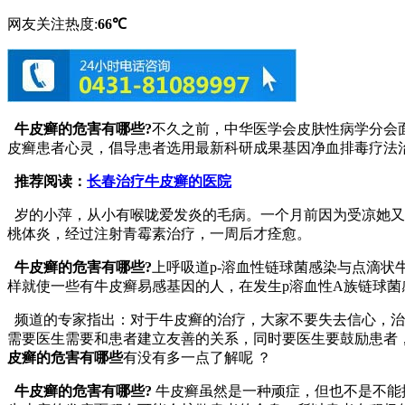
网友关注热度:
66℃
牛皮癣的危害有哪些?
不久之前，中华医学会皮肤性病学分会
皮癣患者心灵，倡导患者选用最新科研成果基因净血排毒疗法
推荐阅读：
长春治疗牛皮癣的医院
岁的小萍，从小有喉咙爱发炎的毛病。一个月前因为受凉她又
桃体炎，经过注射青霉素治疗，一周后才痊愈。
牛皮癣的危害有哪些?
上呼吸道p-溶血性链球菌感染与点滴
样就使一些有牛皮癣易感基因的人，在发生p溶血性A族链球
频道的专家指出：对于牛皮癣的治疗，大家不要失去信心，治
需要医生需要和患者建立友善的关系，同时要医生要鼓励患者
皮癣的危害有哪些
有没有多一点了解呢 ？
牛皮癣的危害有哪些?
牛皮癣虽然是一种顽症，但也不是不能