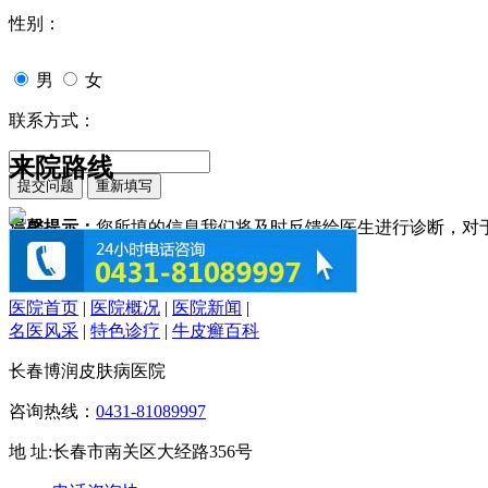
性别：
男
女
联系方式：
来院路线
温馨提示：
您所填的信息我们将及时反馈给医生进行诊断，对
医院首页
|
医院概况
|
医院新闻
|
名医风采
|
特色诊疗
|
牛皮癣百科
长春博润皮肤病医院
咨询热线：
0431-81089997
地 址:长春市南关区大经路356号