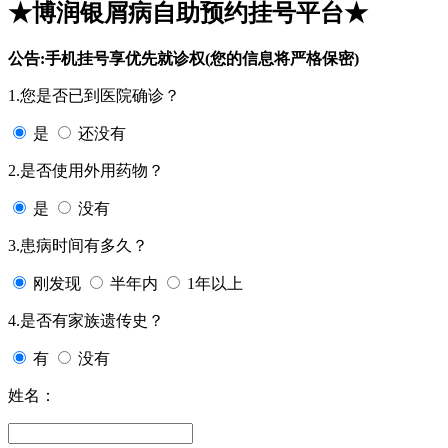
★博润银屑病自助预约挂号平台★
公告:手机挂号享优先就诊权(您的信息将严格保密)
1.您是否已到医院确诊？
是
还没有
2.是否使用外用药物？
是
没有
3.患病时间有多久？
刚发现
半年内
1年以上
4.是否有家族遗传史？
有
没有
姓名：