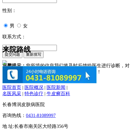
性别：
男
女
联系方式：
来院路线
温馨提示：
您所填的信息我们将及时反馈给医生进行诊断，对
于您的个人信息我们承诺绝对保密！请您放心！
医院首页
|
医院概况
|
医院新闻
|
名医风采
|
特色诊疗
|
牛皮癣百科
长春博润皮肤病医院
咨询热线：
0431-81089997
地 址:长春市南关区大经路356号