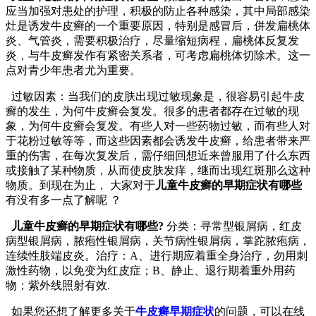
应当加强对患处的护理，积极的防止各种感染，其中局部感染
灶是诱发牛皮癣的一个重要原因，特别是感冒后，併发扁桃体
炎、气管炎，需要积极治疗，尽量缩短病程，扁桃体反复发
炎，与牛皮癣发作有紧密关系者，可考虑扁桃体切除术。这一
点对青少年患者尤为重要。
过敏因素：当我们的皮肤出现过敏现象是，很容易引起牛皮
癣的发生，为何牛皮癣会复发。很多的患者都存在过敏的现
象，为何牛皮癣会复发。有些人对一些药物过敏，而有些人对
于花粉过敏等等，而这些因素都会诱发牛皮癣，给患者带来严
重的伤害，在每次复发后，需仔细回想近来曾服用了什么东西
或接触了某种物质，从而使皮肤发痒，继而出现红斑那么这种
物质。到现在为止， 大家对于
儿童牛皮癣的早期症状有哪些
有没有多一点了解呢 ？
儿童牛皮癣的早期症状有哪些?
分类：寻常型银屑病，红皮
病型银屑病，脓疱性银屑病，关节病性银屑病，掌跎脓疱病，
连续性肢端皮炎。治疗：A、进行期应着重全身治疗，勿用刺
激性药物，以免变为红皮症；B、静止、退行期着重外用药
物；紫外线照射有效.
如果您还想了解更多关于
牛皮癣早期症状
的问题，可以在线