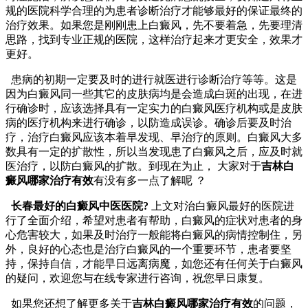
规的医院科学合理的为患者诊断治疗才能够最好的保证最终的
治疗效果。如果您是刚刚患上白癜风，先不要着急，先要理清
思路，找到专业正规的医院，这样治疗起来才更安全，效果才
更好。
患病的初期一定要及时的进行就医进行诊断治疗等等。这是
因为白癜风同一些其它的皮肤病均是会造成白斑的出现，在进
行确诊时，应该选择具有一定实力的白癜风医疗机构或是皮肤
病的医疗机构来进行确诊，以防造成误诊。确诊后要及时治
疗，治疗白癜风应该本着早发现、早治疗的原则。白癜风大多
数具有一定的扩散性，所以当发现患了白癜风之后，应及时就
医治疗，以防白癜风的扩散。到现在为止， 大家对于
吉林白
癜风哪家治疗有效
有没有多一点了解呢 ？
长春最好的白癜风中医医院?
上文对治白癜风最好的医院进
行了全面介绍，希望对患者有帮助，白癜风的症状对患者的身
心危害较大，如果及时治疗一般能将白癜风的病情控制住，另
外，良好的心态也是治疗白癜风的一个重要环节，患者要坚
持，保持自信，才能早日远离病魔，如您还有任何关于白癜风
的疑问，欢迎您与在线专家进行咨询，祝您早日康复。
如果您还想了解更多关于
吉林白癜风哪家治疗有效
的问题，