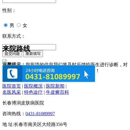
性别：
男
女
联系方式：
来院路线
温馨提示：
您所填的信息我们将及时反馈给医生进行诊断，对
于您的个人信息我们承诺绝对保密！请您放心！
医院首页
|
医院概况
|
医院新闻
|
名医风采
|
特色诊疗
|
牛皮癣百科
长春博润皮肤病医院
咨询热线：
0431-81089997
地 址:长春市南关区大经路356号