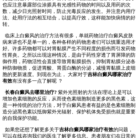
也应注意暴露部位涂搽具有光感性药物的时间以及用药的次
数，减少日光照射时间，防止光毒反应的发生。并注意内用疗
法、处用疗法的相互结合，以提高疗效，这样能加快病情的好
转。
临床上白癜风的治疗方法有很多，单就药物治疗白癜风皮肤
病来讲也不是单一的，各种各样的药物患者们可以慎重选用才
好。许多药物都可以对胃黏膜产生不同程度的损伤而引发药物
性胃炎。之所以出现这种情况，是由于药性穿透了胃屏障的防
御作用，药物活性会直接导致胃黏膜损伤，抑制胃粘膜分泌各
种防御物质，促进胃酸、胃蛋白酶的分泌，减慢胃黏膜上皮细
胞的更新速度。到现在为止， 大家对于
吉林白癜风哪家治疗
有效
有没有多一点了解呢 ？
长春白癜风去哪里治疗?
紫外光照射的方法在理论上是可以
增加色素细胞的反应，从而使色素细胞制造更多的黑色素，这
是一种传统的治疗方法，对于白癜风患者有益的是色素细胞制
造分泌黑色素以抵御紫外光辐射、保护机体免受损伤就是重要
的自我保护功能。
如果您还想了解更多关于
吉林白癜风哪家治疗有效
的问题，
可以在线咨询我们的医生了解更多信息。患者朋友们在日常的