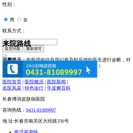
性别：
男
女
联系方式：
来院路线
温馨提示：
您所填的信息我们将及时反馈给医生进行诊断，对
于您的个人信息我们承诺绝对保密！请您放心！
医院首页
|
医院概况
|
医院新闻
|
名医风采
|
特色诊疗
|
牛皮癣百科
长春博润皮肤病医院
咨询热线：
0431-81089997
地 址:长春市南关区大经路356号
电话咨询
快