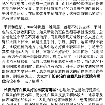
见的治疗患者，但总有一点副作用，而且不能经常依靠药物来
控制白癜风的发展，患者必须依靠自己的力量来克服白癜风，
平时注意运动，在日常饮食中多加注意，这样对白癜风的治疗
也有很大的帮助。
手臂和腿部，30uv补骨脂、维阿露，都是不错的选择，平时
也能充分接收到阳光，如果新发的斑自己很容易就能发现，总
的感觉这个部位不算难治疗，而且我发现好像没什么人是在大
臂和大腿上长bb。就是注意手肘、手腕、脚踝，这些褶皱比较
多、比较粗糙的地方，这几个地方好像比较容易长。手足部位
其实挺困扰人的，明显、末端又不好治疗、容易扩散。我觉得
uvb再结合卤米松啊普特彼啊，有点太弱了，可以试试看uvb结
合卡泊三醇软膏，我自己觉得补骨脂类药物不错，自己泡的补
骨脂啊或者维阿露，这种药含有酒精，对手足这种皮肤较厚的
部位渗透力要好一些，总之就是刺激性较大的药物更适合这些
部位。到现在为止， 大家对于
长春治疗白癜风好的医院有哪
些
有没有多一点了解呢 ？
长春治疗白癜风好的医院有哪些?
心理治疗也是治疗泛发性
白癜风的重要内容，泛发性白癜风皮损面积比较大，通常累及
体表面积的50%以上，因此治疗起来难度较大，患者很容易产
生心理压力，精神过度紧张，这对治疗是很不利的，所以要提