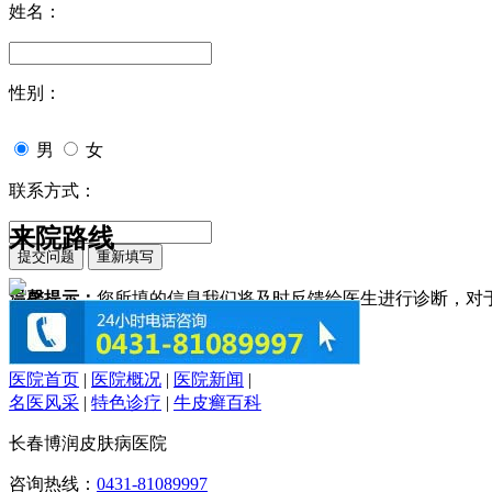
姓名：
性别：
男
女
联系方式：
来院路线
温馨提示：
您所填的信息我们将及时反馈给医生进行诊断，对
医院首页
|
医院概况
|
医院新闻
|
名医风采
|
特色诊疗
|
牛皮癣百科
长春博润皮肤病医院
咨询热线：
0431-81089997