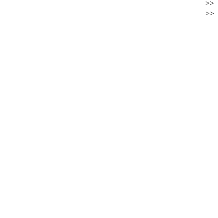
>>
>>