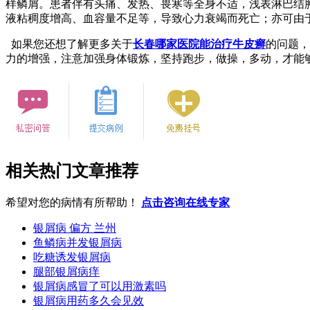
样鳞屑。患者伴有头痛、发热、畏寒等全身不适，浅表淋巴结
液粘稠度增高、血容量不足等，导致心力衰竭而死亡；亦可由
如果您还想了解更多关于
长春哪家医院能治疗牛皮癣
的问题，
力的增强，注意加强身体锻炼，坚持跑步，做操，多动，才能
相关热门文章推荐
希望对您的病情有所帮助！
点击咨询在线专家
银屑病 偏方 兰州
鱼鳞病并发银屑病
吃糖诱发银屑病
腿部银屑病痒
银屑病感冒了可以用激素吗
银屑病用药多久会见效