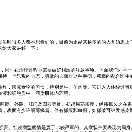
发生时很多人都不想看到的，目前为止越来越多的的人开始患上
来给大家讲解一下：
，同时在治疗过程中需要做好相应的注意事项。下面我们列举一
保持一个乐观的心态，勇敢的去面对这种疾病，积极的配合医生
油炸，辣腻食物的习惯，特别是牛、羊肉等。它进入人体经过胃
血液和细胞质中，污染肌体内环境。
两髋、外阴、肛门及四肢等处。初起局部瘙痒，经搔抓久之在患
着，表面有少许细薄鳞屑，伴有抓痕和血痂，如抓破可继发感染而
损害、红皮病型病情是属于比较严重的。其症状主要表现为周身