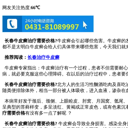
网友关注热度:
66℃
长春牛皮癣治疗需要价格?
牛皮癣会引起哪些危害。牛皮癣的
都不是太明白牛皮癣会给人们具体带来哪些危害，今天我们就
推荐阅读：
长春治疗牛皮癣
牛皮癣专家指出：牛皮癣治疗有一个过程，患者不但需要耐心
病，就必要克服这些心理障碍。在以后的治疗过程中，患者要
长春牛皮癣治疗需要价格?
北方人的生活习性酗酒吃肉及喜吃
随粪便排除体外，相当一部分被人体吸收，进入血液，渗杂在
本病常好发于颈后、颈侧、上眼睑皮、肘窝、月国窝、骶尾、
呈典型的苔藓样变，多呈淡红、黄褐或正常皮色，或有色素沉
疗需要价格
有没有多一点了解呢 ？
长春牛皮癣治疗需要价格?
牛皮癣会导致全身损害。感染全身