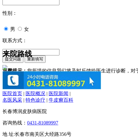
性别：
男
女
联系方式：
来院路线
温馨提示：
您所填的信息我们将及时反馈给医生进行诊断，对
医院首页
|
医院概况
|
医院新闻
|
名医风采
|
特色诊疗
|
牛皮癣百科
长春博润皮肤病医院
咨询热线：
0431-81089997
地 址:长春市南关区大经路356号