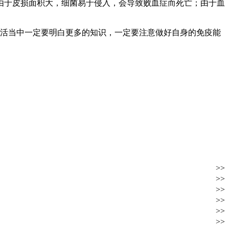
由于皮损面积大，细菌易于侵入，会导致败血症而死亡；由于血
活当中一定要明白更多的知识，一定要注意做好自身的免疫能
>>
>>
>>
>>
>>
>>