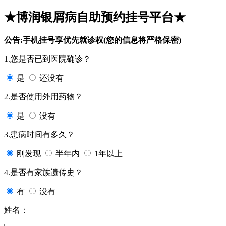
★博润银屑病自助预约挂号平台★
公告:手机挂号享优先就诊权(您的信息将严格保密)
1.您是否已到医院确诊？
是
还没有
2.是否使用外用药物？
是
没有
3.患病时间有多久？
刚发现
半年内
1年以上
4.是否有家族遗传史？
有
没有
姓名：