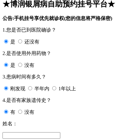
★博润银屑病自助预约挂号平台★
公告:手机挂号享优先就诊权(您的信息将严格保密)
1.您是否已到医院确诊？
是
还没有
2.是否使用外用药物？
是
没有
3.患病时间有多久？
刚发现
半年内
1年以上
4.是否有家族遗传史？
有
没有
姓名：