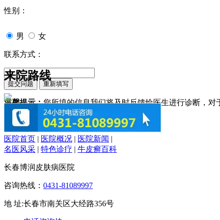
性别：
男
女
联系方式：
来院路线
温馨提示：
您所填的信息我们将及时反馈给医生进行诊断，对
医院首页
|
医院概况
|
医院新闻
|
名医风采
|
特色诊疗
|
牛皮癣百科
长春博润皮肤病医院
咨询热线：
0431-81089997
地 址:长春市南关区大经路356号