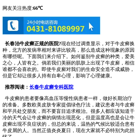
网友关注热度:
66℃
长春治牛皮癣正规的医院?
现在经过调查显示，对于牛皮癣换
种，北方的发病率相对来讲比较高，那么造成这种现象的原因
有哪些呢。下面我们来介绍下。如何鉴别牛皮癣的种类，爱美
之心，人皆有之。倘若我们美丽的肌肤上出现了牛皮廯，相信
谁都不会喜欢的。即使牛皮廯对我们的生命安全造不成威胁，
但是它却让很多人持有自卑心理，影响了心理健康。
推荐阅读：
长春牛皮癣专科医院
牛皮癣的患者要像高血压等慢性病患者一样，做好长期治疗
的准备。多数欧美皮肤专家提倡绿色疗法，建议患者与牛皮癣
和平共处交朋友，而不要盲目追求根治。很多人都应该知道干
冷的天气会让牛皮癣的病情出现恶化，但是温度高也是会让牛
皮癣出现不良症状的，但总的来说，温热的气候比较适合患有
牛皮屑的人。当然正值炎炎夏日，现在大家就不必特别为此担
忧了。