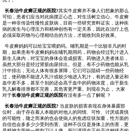
长春治牛皮癣正规的医院?
其实牛皮癣并不像人们想象的那么
可怕，患者们应当对此病摆正心态，对生活树立信心。牛皮癣
是一种非传染性慢性皮肤病，目前一些研究资料证实，这种疾
病的发生与心理压力和精神创伤有一定关系，因此在治疗上也
必须采取药物与心理相结合的方法，才能收到良好效果。
牛皮癣妈妈可以给宝宝喂奶吗。哺乳期是一个比较非凡的时
期，如果患有牛皮癣妈妈在哺乳期用药，药物会经过乳汁进入
新生儿体内，对宝宝的身体会造成损害。药物进入患者体后，
虽然大部分是经过肾脏由尿排出。但是，有不少药物也能从乳
汁中排出，无论人体有很多屏障，它们可以阻碍一些药物经
过，使药物不能进入乳汁或较少地进入乳汁，有的进入量还和
血中差不多，甚至个别的还会高于血中的药物浓度，由于新生
乳儿解毒排泄都不完善，其危害更严重。到现在为止， 大家
对于
长春治牛皮癣正规的医院
有没有多一点了解呢 ？
长春治牛皮癣正规的医院?
当皮肤的损害表现在身体暴露部
位时，由于存在着人本能的对他人的同情、可怜、讨厌或畏惧
的可能性，随之而来的也会使病人的焦虑症状加重，性方面的
自信也会多多少少受到伤害。这种不仅仅是身体上的伤害，更
是精神方面的一把刺刀让人痛。所以请现在正处于这种状态的