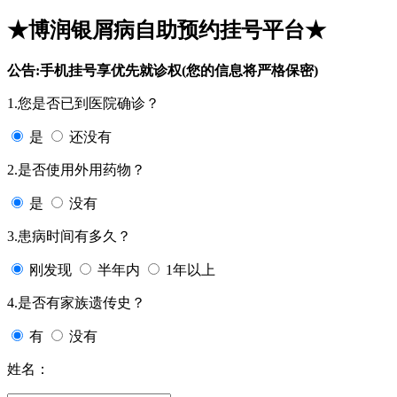
★博润银屑病自助预约挂号平台★
公告:手机挂号享优先就诊权(您的信息将严格保密)
1.您是否已到医院确诊？
是
还没有
2.是否使用外用药物？
是
没有
3.患病时间有多久？
刚发现
半年内
1年以上
4.是否有家族遗传史？
有
没有
姓名：