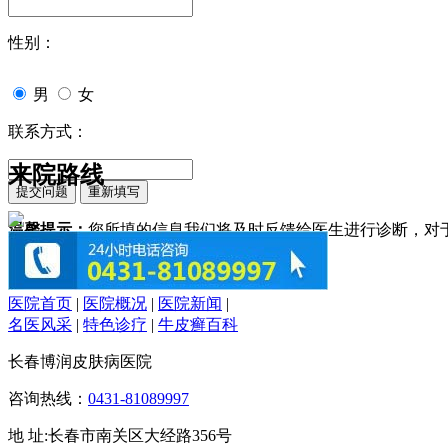
性别：
男
女
联系方式：
来院路线
温馨提示：
您所填的信息我们将及时反馈给医生进行诊断，对
医院首页
|
医院概况
|
医院新闻
|
名医风采
|
特色诊疗
|
牛皮癣百科
长春博润皮肤病医院
咨询热线：
0431-81089997
地 址:长春市南关区大经路356号