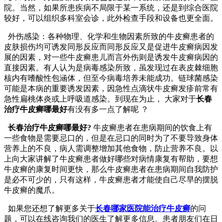
院。当然，如果所患疾病不局限于某一系统，还是到综合医院
较好，可以组织多科室会诊，此外检查手段和设备也更全面。
外伤感染：各种物理、化学和生物因素所致的牛皮癣患者的
皮肤损伤均可诱发同形反应而同形反应又是促进牛皮癣病因发
展的因素，对一些牛皮癣患儿而言外伤则是诱发牛皮癣病因的
直接因素。有人认为是病毒感染所致，虽发现过在表皮棘细胞
核内有嗜酸性包涵体，但至今病毒培养未能成功。链球菌感染
可能是本病的重要诱发因素，因急性点滴状牛皮癣发疹前常有
急性扁桃体炎或上呼吸道感染。到现在为止， 大家对于
长春
治疗牛皮癣哪最好
有没有多一点了解呢 ？
长春治疗牛皮癣哪最好?
牛皮癣患者在患病期间的饮食上有
一些食物是需要忌口的，但是在忌口的同时为了不要导致身体
营养上的不良，病人需调整增加其他食物，防止营养不良。以
上向大家讲解了牛皮癣患者做好哪些对病情康复有帮助，要想
牛皮癣的康复时间更快，那么牛皮癣患者在患病期间自我防护
是必不可少的，只有这样，牛皮癣患者才能使自己尽早的摆脱
牛皮癣的魔爪。
如果您还想了解更多关于
长春哪家医院能治疗牛皮癣
的问
题，可以在线咨询我们的医生了解更多信息。患者朋友们在日