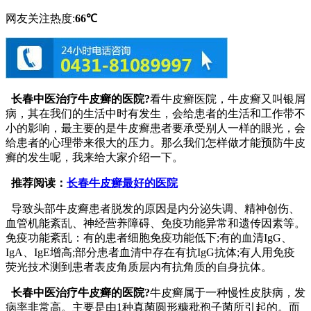
网友关注热度:
66℃
长春中医治疗牛皮癣的医院?
看牛皮癣医院，牛皮癣又叫银屑
病，其在我们的生活中时有发生，会给患者的生活和工作带不
小的影响，最主要的是牛皮癣患者要承受别人一样的眼光，会
给患者的心理带来很大的压力。那么我们怎样做才能预防牛皮
癣的发生呢，我来给大家介绍一下。
推荐阅读：
长春牛皮癣最好的医院
导致头部牛皮癣患者脱发的原因是内分泌失调、精神创伤、
血管机能紊乱、神经营养障碍、免疫功能异常和遗传因素等。
免疫功能紊乱：有的患者细胞免疫功能低下;有的血清IgG、
IgA、IgE增高;部分患者血清中存在有抗IgG抗体;有人用免疫
荧光技术测到患者表皮角质层内有抗角质的自身抗体。
长春中医治疗牛皮癣的医院?
牛皮癣属于一种慢性皮肤病，发
病率非常高。主要是由1种真菌圆形糠秕孢子菌所引起的。而