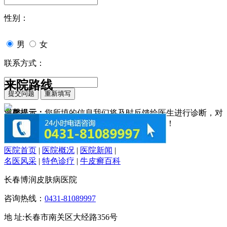
性别：
男
女
联系方式：
来院路线
温馨提示：
您所填的信息我们将及时反馈给医生进行诊断，对
于您的个人信息我们承诺绝对保密！请您放心！
医院首页
|
医院概况
|
医院新闻
|
名医风采
|
特色诊疗
|
牛皮癣百科
长春博润皮肤病医院
咨询热线：
0431-81089997
地 址:长春市南关区大经路356号