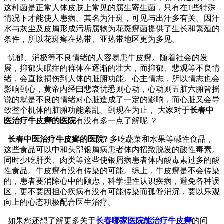
这种菌是正常人体皮肤上常见的腐生寄生菌，只有在1些特殊
情况下才能使人患病。其名为汗斑，可见与出汗多有关。因汗
水与灰尘及皮屑形成污垢腐物为花斑癣菌提供了生长和繁殖的
条件，所以花斑癣在热带、亚热带地区更为多见。
忧郁、消极等不良情绪的人容易患牛皮癣。随着社会的发
展，抑郁失眠症的群体在逐渐的壮大，而抑郁、悲观等不良情
绪，会直接损伤到人体的脏腑功能。心主情志，所以情志也会
影响到心，黄帝内经曰悲哀忧悉则心动，心动则五脏六腑皆摇
说的就是不良的情绪对心脏造成了一定的影响，而心脏又会导
致整个机体的脏腑功能紊乱。到现在为止， 大家对于
长春中
医治疗牛皮癣的医院
有没有多一点了解呢 ？
长春中医治疗牛皮癣的医院?
多吃蔬菜和水果等碱性食品，
这些食品可以中和头部银屑病患者体内招致脱发的酸性毒素。
同时少吃肝类、肉类等这些使银屑病患者体内酸毒素过多的酸
性食品。牛皮癣有没有传染的可能。综上，牛皮癣是不会传染
的，患者要消除心中的顾虑，科学理性认识疾病，避免各种误
区，更不要因担心疾病有没有可能传染而孤僻消沉，要以乐观
向上的心态积极配合医生治疗。
如果您还想了解更多关于
长春哪家医院能治疗牛皮癣
的问