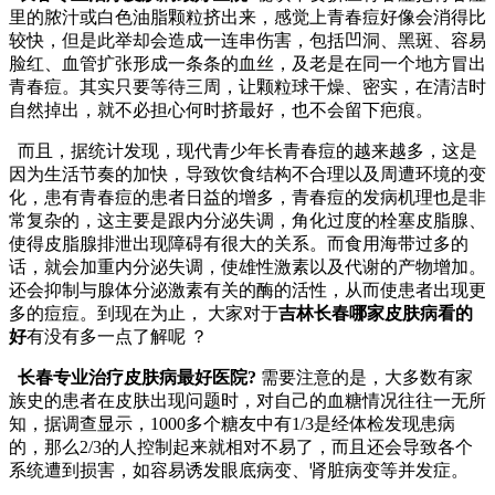
里的脓汁或白色油脂颗粒挤出来，感觉上青春痘好像会消得比
较快，但是此举却会造成一连串伤害，包括凹洞、黑斑、容易
脸红、血管扩张形成一条条的血丝，及老是在同一个地方冒出
青春痘。其实只要等待三周，让颗粒球干燥、密实，在清洁时
自然掉出，就不必担心何时挤最好，也不会留下疤痕。
而且，据统计发现，现代青少年长青春痘的越来越多，这是
因为生活节奏的加快，导致饮食结构不合理以及周遭环境的变
化，患有青春痘的患者日益的增多，青春痘的发病机理也是非
常复杂的，这主要是跟内分泌失调，角化过度的栓塞皮脂腺、
使得皮脂腺排泄出现障碍有很大的关系。而食用海带过多的
话，就会加重内分泌失调，使雄性激素以及代谢的产物增加。
还会抑制与腺体分泌激素有关的酶的活性，从而使患者出现更
多的痘痘。到现在为止， 大家对于
吉林长春哪家皮肤病看的
好
有没有多一点了解呢 ？
长春专业治疗皮肤病最好医院?
需要注意的是，大多数有家
族史的患者在皮肤出现问题时，对自己的血糖情况往往一无所
知，据调查显示，1000多个糖友中有1/3是经体检发现患病
的，那么2/3的人控制起来就相对不易了，而且还会导致各个
系统遭到损害，如容易诱发眼底病变、肾脏病变等并发症。