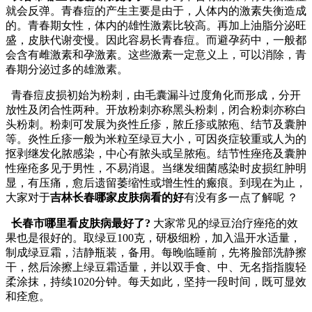
就会反弹。青春痘的产生主要是由于，人体内的激素失衡造成
的。青春期女性，体内的雄性激素比较高。再加上油脂分泌旺
盛，皮肤代谢变慢。因此容易长青春痘。而避孕药中，一般都
会含有雌激素和孕激素。这些激素一定意义上，可以消除，青
春期分泌过多的雄激素。
青春痘皮损初始为粉刺，由毛囊漏斗过度角化而形成，分开
放性及闭合性两种。开放粉刺亦称黑头粉刺，闭合粉刺亦称白
头粉刺。粉刺可发展为炎性丘疹，脓丘疹或脓疱、结节及囊肿
等。炎性丘疹一般为米粒至绿豆大小，可因炎症较重或人为的
抠剥继发化脓感染，中心有脓头或呈脓疱。结节性痤疮及囊肿
性痤疮多见于男性，不易消退。当继发细菌感染时皮损红肿明
显，有压痛，愈后遗留萎缩性或增生性的瘢痕。到现在为止，
大家对于
吉林长春哪家皮肤病看的好
有没有多一点了解呢 ？
长春市哪里看皮肤病最好了?
大家常见的绿豆治疗痤疮的效
果也是很好的。取绿豆100克，研极细粉，加入温开水适量，
制成绿豆霜，洁静瓶装，备用。每晚临睡前，先将脸部洗静擦
干，然后涂擦上绿豆霜适量，并以双手食、中、无名指指腹轻
柔涂抹，持续1020分钟。每天如此，坚持一段时间，既可显效
和痊愈。