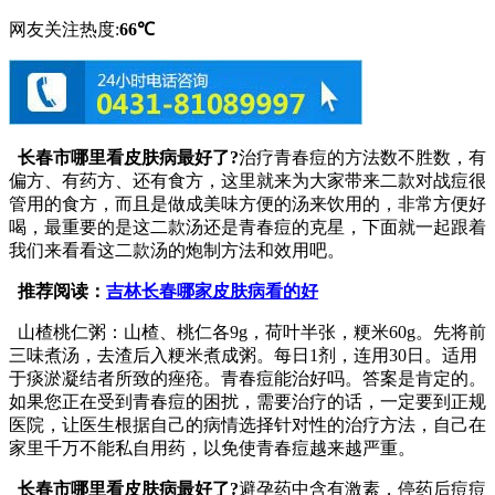
网友关注热度:
66℃
长春市哪里看皮肤病最好了?
治疗青春痘的方法数不胜数，有
偏方、有药方、还有食方，这里就来为大家带来二款对战痘很
管用的食方，而且是做成美味方便的汤来饮用的，非常方便好
喝，最重要的是这二款汤还是青春痘的克星，下面就一起跟着
我们来看看这二款汤的炮制方法和效用吧。
推荐阅读：
吉林长春哪家皮肤病看的好
山楂桃仁粥：山楂、桃仁各9g，荷叶半张，粳米60g。先将前
三味煮汤，去渣后入粳米煮成粥。每日1剂，连用30日。适用
于痰淤凝结者所致的痤疮。青春痘能治好吗。答案是肯定的。
如果您正在受到青春痘的困扰，需要治疗的话，一定要到正规
医院，让医生根据自己的病情选择针对性的治疗方法，自己在
家里千万不能私自用药，以免使青春痘越来越严重。
长春市哪里看皮肤病最好了?
避孕药中含有激素，停药后痘痘