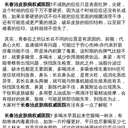
长春治皮肤病权威医院?
不成熟的痘痘只是表面红肿，尖硬，
这个时候的痘痘千万不要硬挤。因为这个时候痘痘还没有长成
熟，如果非要硬挤的话不但不能把痘痘里面的细菌清理干净，
还有可能造成更严重的感染，破坏皮肤的组织结构，以至留下
难看的痘印。这样就得不偿失了。
其实，青春痘之所以长在不同的位置是有原因的。前额：代
表心火旺、血液循环有问题，可能过于劳心伤神;亦代表肝脏
排毒功能不佳，即是体内积聚了毒素。这时期的你脾气比较不
好，就要多睡觉，多喝水，减少饮用酒精类饮品。鼻梁：有可
能脊椎骨出现问题，快找医生检查。除此之外，油脂分泌过
盛、缺水也都是主要因素。多喝清水，多吸收维生素BB6也可
使症状得到改善。鼻头：长在鼻头处，是胃火旺，或消化系统
异常。若长在鼻头两侧，就可能与卵巢机能或生殖系统有关，
快找医生检查。鼻翼：新陈代谢不佳，鼻翼附近会出现黑头、
干纹和皮肤破裂，多用婴儿油或加一两滴洋甘菊精油按摩，会
有很好的效果。脸颊：可能是肺部功能失常。到现在为止，
大家对于
长春治皮肤病权威医院
有没有多一点了解呢 ？
长春治皮肤病权威医院?
多喝水早晨起来空腹喝一杯水，有
助将体内毒素排出，如加一片柠檬更好。平日也尽量喝至少七
至八杯水，对美容很有帮助，试过你就知使用祛痘印产品治疗