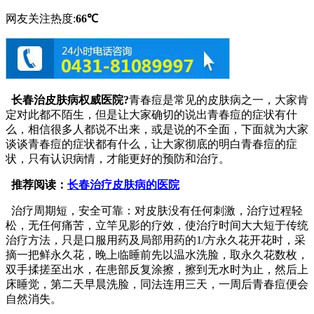
网友关注热度:
66℃
长春治皮肤病权威医院?
青春痘是常见的皮肤病之一，大家肯
定对此都不陌生，但是让大家确切的说出青春痘的症状有什
么，相信很多人都说不出来，或是说的不全面，下面就为大家
谈谈青春痘的症状都有什么，让大家彻底的明白青春痘的症
状，只有认识病情，才能更好的预防和治疗。
推荐阅读：
长春治疗皮肤病的医院
治疗周期短，安全可靠：对皮肤没有任何刺激，治疗过程轻
松，无任何痛苦，立竿见影的疗效，使治疗时间大大短于传统
治疗方法，只是口服用药及局部用药的1/方永久花开花时，采
摘一把鲜永久花，晚上临睡前先以温水洗脸，取永久花数枚，
双手揉搓至出水，在患部反复涂擦，擦到无水时为止，然后上
床睡觉，第二天早晨洗脸，同法连用三天，一周后青春痘便会
自然消失。