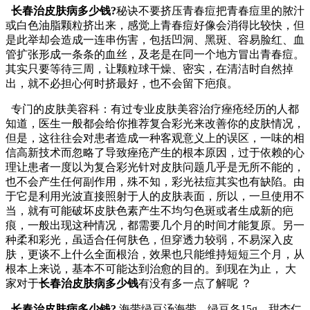
长春治皮肤病多少钱?
秘诀不要挤压青春痘把青春痘里的脓汁
或白色油脂颗粒挤出来，感觉上青春痘好像会消得比较快，但
是此举却会造成一连串伤害，包括凹洞、黑斑、容易脸红、血
管扩张形成一条条的血丝，及老是在同一个地方冒出青春痘。
其实只要等待三周，让颗粒球干燥、密实，在清洁时自然掉
出，就不必担心何时挤最好，也不会留下疤痕。
专门的皮肤美容科：有过专业皮肤美容治疗痤疮经历的人都
知道，医生一般都会给你推荐复合彩光来改善你的皮肤情况，
但是，这往往会对患者造成一种客观意义上的误区，一味的相
信高新技术而忽略了导致痤疮产生的根本原因，过于依赖的心
理让患者一度以为复合彩光针对皮肤问题几乎是无所不能的，
也不会产生任何副作用，殊不知，彩光祛痘其实也有缺陷。由
于它是利用光波直接照射于人的皮肤表面，所以，一旦使用不
当，就有可能破坏皮肤色素产生不均匀色斑或者生成新的疤
痕，一般出现这种情况，都需要几个月的时间才能复原。另一
种柔和彩光，虽适合任何肤色，但穿透力较弱，不易深入皮
肤，更谈不上什么全面根治，效果也只能维持短短三个月，从
根本上来说，基本不可能达到治愈的目的。到现在为止， 大
家对于
长春治皮肤病多少钱
有没有多一点了解呢 ？
长春治皮肤病多少钱?
海带绿豆汤海带、绿豆各15g、甜杏仁