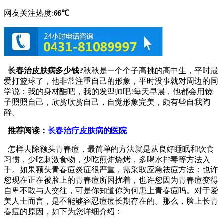
网友关注热度:
66℃
长春治皮肤病多少钱?
秋秋是一个个子高挑的高中生，平时最
爱打篮球了，他非常注重自己的形象，平时没事就对周边的同
学说：我的身材酷吧，我的发型帅吧!每天早晨，他都会用镜
子照照自己，欣赏欣赏自己，自觉形象完美，颇有些自我陶
醉。
推荐阅读：
长春治疗皮肤病的医院
怎样去除额头青春痘，最简单的方法就是从良好睡眠和饮食
习惯，少吃刺激食物，少吃煎炸烧烤，多喝水排毒等方法入
手。如果额头青春痘炎症很严重，需采取应急祛痘方法：也许
您现在正在被脸上的青春痘所困扰着，也许您因为青春痘变得
自卑不敢与人交往，可是你知道你为何患上青春痘吗。对于爱
美人士而言，是不能够容忍痘痘长期存在的。那么，脸上长青
春痘的原因，如下为您详细介绍：