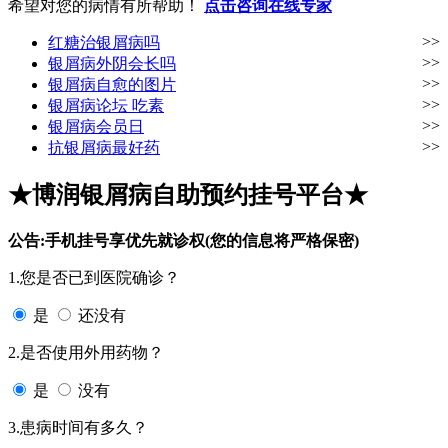
希望对您的病情有所帮助！
点击咨询在线专家
>>
红糖治银屑病吗
>>
银屑病外阴会长吗
>>
银屑病自愈的图片
>>
银屑病论坛 吃素
>>
银屑病会员日
>>
抗银屑病最好药
★博润银屑病自助预约挂号平台★
公告:手机挂号享优先就诊权(您的信息将严格保密)
1.您是否已到医院确诊？
是
还没有
2.是否使用外用药物？
是
没有
3.患病时间有多久？