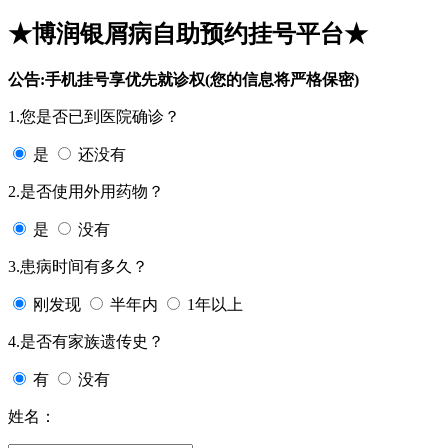
★博润银屑病自助预约挂号平台★
公告:手机挂号享优先就诊权(您的信息将严格保密)
1.您是否已到医院确诊？
是
还没有
2.是否使用外用药物？
是
没有
3.患病时间有多久？
刚发现
半年内
1年以上
4.是否有家族遗传史？
有
没有
姓名：