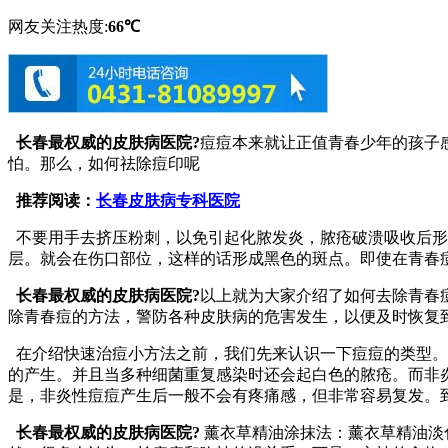
网友关注热度:
66℃
长春最权威的皮肤病医院?
痘痘本来就让正值青春少年的孩子
怕。那么，如何祛除痘印呢
推荐阅读：
长春皮肤病专科医院
不要用手去挤压粉刺，以免引起化脓发炎，脓疮破溃吸收后形
层。就会在伤口部位，这样的话形成黑色的斑点。即使在青春
长春最权威的皮肤病医院?
以上就为大家介绍了如何去除青春
除青春痘的方法，警防各种皮肤病的危害发生，以便及时恢复
在介绍快速治痘小方法之前，我们先来认识一下痘痘的类型。
的产生。并且当多种细菌重复感染时还会起白色的脓疮。而非
是，非炎性痘痘产生后一般不会有疼痛感，但非常容易复发。到
长春最权威的皮肤病医院?
薰衣草精油涂抹法：薰衣草精油淡