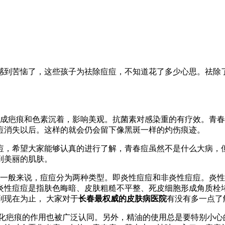
感到苦恼了，这些孩子为祛除痘痘，不知道花了多少心思。祛除
成疤痕和色素沉着，影响美观。抗菌素对感染重的有疗效。青春
痘消失以后。这样的就会仍会留下像黑斑一样的灼伤痕迹。
痘，希望大家能够认真的进行了解，青春痘虽然不是什么大病，
到美丽的肌肤。
一般来说，痘痘分为两种类型。即炎性痘痘和非炎性痘痘。炎性
炎性痘痘是指肤色晦暗、皮肤粗糙不平整、死皮细胞形成角质栓
现在为止， 大家对于
长春最权威的皮肤病医院
有没有多一点了
化疤痕的作用也被广泛认同。另外，精油的使用总是要特别小心