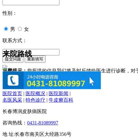
性别：
男
女
联系方式：
来院路线
温馨提示：
您所填的信息我们将及时反馈给医生进行诊断，对
医院首页
|
医院概况
|
医院新闻
|
名医风采
|
特色诊疗
|
牛皮癣百科
长春博润皮肤病医院
咨询热线：
0431-81089997
地 址:长春市南关区大经路356号