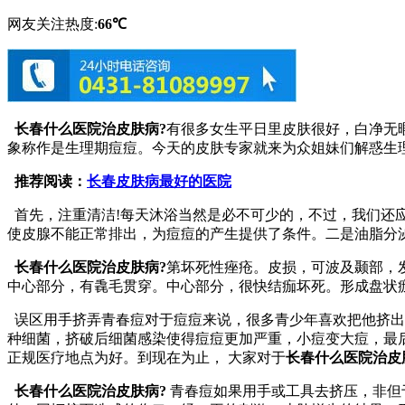
网友关注热度:
66℃
长春什么医院治皮肤病?
有很多女生平日里皮肤很好，白净无
象称作是生理期痘痘。今天的皮肤专家就来为众姐妹们解惑生
推荐阅读：
长春皮肤病最好的医院
首先，注重清洁!每天沐浴当然是必不可少的，不过，我们还
使皮腺不能正常排出，为痘痘的产生提供了条件。二是油脂分
长春什么医院治皮肤病?
第坏死性痤疮。皮损，可波及颞部，
中心部分，有毳毛贯穿。中心部分，很快结痂坏死。形成盘状
误区用手挤弄青春痘对于痘痘来说，很多青少年喜欢把他挤出
种细菌，挤破后细菌感染使得痘痘更加严重，小痘变大痘，最
正规医疗地点为好。到现在为止， 大家对于
长春什么医院治皮
长春什么医院治皮肤病?
青春痘如果用手或工具去挤压，非但