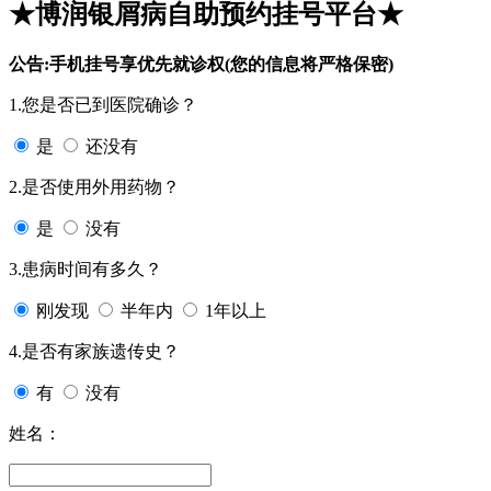
★博润银屑病自助预约挂号平台★
公告:手机挂号享优先就诊权(您的信息将严格保密)
1.您是否已到医院确诊？
是
还没有
2.是否使用外用药物？
是
没有
3.患病时间有多久？
刚发现
半年内
1年以上
4.是否有家族遗传史？
有
没有
姓名：