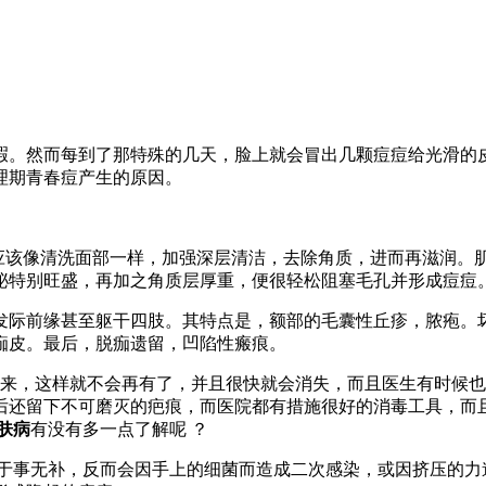
暇。然而每到了那特殊的几天，脸上就会冒出几颗痘痘给光滑的
理期青春痘产生的原因。
应该像清洗面部一样，加强深层清洁，去除角质，进而再滋润。
泌特别旺盛，再加之角质层厚重，便很轻松阻塞毛孔并形成痘痘
发际前缘甚至躯干四肢。其特点是，额部的毛囊性丘疹，脓疱。
痂皮。最后，脱痂遗留，凹陷性瘢痕。
来，这样就不会再有了，并且很快就会消失，而且医生有时候也
后还留下不可磨灭的疤痕，而医院都有措施很好的消毒工具，而
肤病
有没有多一点了解呢 ？
于事无补，反而会因手上的细菌而造成二次感染，或因挤压的力道