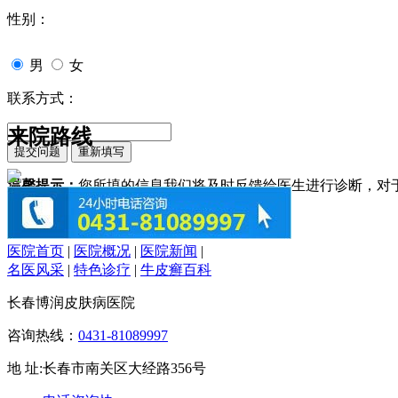
性别：
男
女
联系方式：
来院路线
温馨提示：
您所填的信息我们将及时反馈给医生进行诊断，对
医院首页
|
医院概况
|
医院新闻
|
名医风采
|
特色诊疗
|
牛皮癣百科
长春博润皮肤病医院
咨询热线：
0431-81089997
地 址:长春市南关区大经路356号