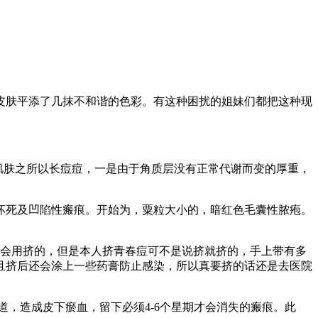
皮肤平添了几抹不和谐的色彩。有这种困扰的姐妹们都把这种现
肌肤之所以长痘痘，一是由于角质层没有正常代谢而变的厚重，
。
坏死及凹陷性瘢痕。开始为，粟粒大小的，暗红色毛囊性脓疱。
会用挤的，但是本人挤青春痘可不是说挤就挤的，手上带有多
且挤后还会涂上一些药膏防止感染，所以真要挤的话还是去医院
，造成皮下瘀血，留下必须4-6个星期才会消失的瘢痕。此