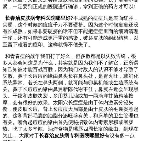
紧，一定要到正规的医院进行确诊，拿到正确的药方才可以!
长春治皮肤病专科医院哪里好?
不成熟的痘痘只是表面红肿，
尖硬，这个时候的痘痘千万不要硬挤。因为这个时候痘痘还没
有长成熟，如果非要硬挤的话不但不能把痘痘里面的细菌清理
干净，还有可能造成更严重的感染，破坏皮肤的组织结构，以
至留下难看的痘印。这样就得不偿失了。
和青春痘的战争我们打了好久，但多数都是以失败告终，很
多人都会问这是为什么，其实就是因为我们不了解它，正所谓
知己知彼才能百战百胜，因为我们对敌人的认识不够才导致了
失败。鼻子长痘痘的缘由鼻头长在鼻头处，是胃火旺，或消化
系统异常。若长在鼻头两侧，就可能与卵巢机能或生殖系统有
关。鼻子长痘痘的缘由鼻翼新陈代谢不佳，鼻翼左近会呈现黑
头、干纹和皮肤决裂，多用婴儿油或加一两滴洋甘菊精油按
摩，会有很好的效果。太阳穴长痘痘是由于体内激素分泌失
衡，使皮肤长痘。背上长痘痘大局部是由于皮肤的毛囊炎惹起
的。这和背部毛囊的油脂分泌旺盛有关，和床单的卫生管理也
有关。嘴角起痘痘的缘由首先便秘招致体内毒素累积或者肠
热、吃了太多辛辣、油炸食物是嘴唇四周长痘的缘由。到现在
为止， 大家对于
长春治皮肤病专科医院哪里好
有没有多一点