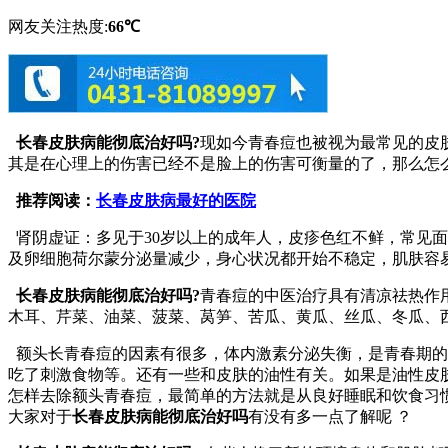
网友关注热度:
66℃
长春皮肤病能彻底治好吗?
现如今青春痘也被视为最常见的皮
其是在心理上的伤害已经不是脸上的伤害可衡量的了，那么怎
推荐阅读：
长春皮肤病最好的医院
肾阴虚证：多见于30岁以上的成年人，皮疹色红不鲜，常见
及卵细胞荷尔蒙分泌量减少，身心状况都开始不稳定，肌肤容
长春皮肤病能彻底治好吗?
青春痘的中医治疗具有清凉祛热作
木耳、芹菜、油菜、菠菜、莴笋、苦瓜、黄瓜、丝瓜、冬瓜、
额头长青春痘的因素有很多，体内激素分泌失衡，是青春期的
吃了刺激食物等。还有一些和皮肤的油性有关。如果是油性皮
怎样去除额头青春痘，最简单的方法就是从良好睡眠和饮食习
大家对于
长春皮肤病能彻底治好吗
有没有多一点了解呢 ？