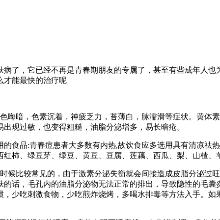
肤病了，它已经不再是青春期朋友的专属了，甚至有些成年人也
么才能最快的治疗呢
面色晦暗，色素沉着，神疲乏力，苔薄白，脉濡滑等症状。黄体
易出现过敏，也变得粗糙，油脂分泌增多，易长暗疮。
用的食品:青春痘患者大多数有内热,故饮食应多选用具有清凉祛
西红柿、绿豆芽、绿豆、黄豆、豆腐、莲藕、西瓜、梨、山楂、苹
时候比较常见的，由于激素分泌失衡就会间接造成皮脂分泌过旺
肤的话，毛孔内的油脂分泌物无法正常的排出，导致隐性的毛囊
惯，少吃刺激食物，少吃煎炸烧烤，多喝水排毒等方法入手。如