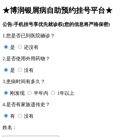
★博润银屑病自助预约挂号平台★
公告:手机挂号享优先就诊权(您的信息将严格保密)
1.您是否已到医院确诊？
是
还没有
2.是否使用外用药物？
是
没有
3.患病时间有多久？
刚发现
半年内
1年以上
4.是否有家族遗传史？
有
没有
姓名：