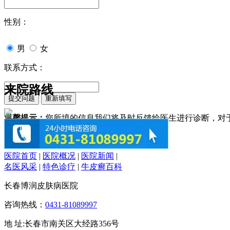
性别：
男
女
联系方式：
来院路线
温馨提示：
您所填的信息我们将及时反馈给医生进行诊断，对
医院首页
|
医院概况
|
医院新闻
|
名医风采
|
特色诊疗
|
牛皮癣百科
长春博润皮肤病医院
咨询热线：
0431-81089997
地 址:长春市南关区大经路356号