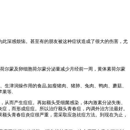
为此深感烦恼。甚至有的朋友被这种症状造成了很大的伤害，尤
素荷尔蒙及卵细胞荷尔蒙分泌量减少月经前一周，黄体素荷尔蒙
热、生津润燥作用的食品,如瘦猪肉、猪肺、兔肉、鸭肉、蘑菇、
果等.
，从而产生痘痘。再如额头受细菌感染，体内激素分泌失衡、
炎症，而形成痘痘。所以治疗额头青春痘，内调外治方法最好。
果额头青春痘炎症很严重，需采取应急祛痘方法。到现在为止，