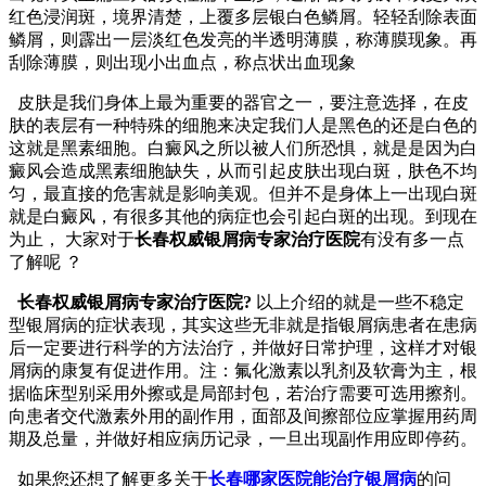
红色浸润斑，境界清楚，上覆多层银白色鳞屑。轻轻刮除表面
鳞屑，则霹出一层淡红色发亮的半透明薄膜，称薄膜现象。再
刮除薄膜，则出现小出血点，称点状出血现象
皮肤是我们身体上最为重要的器官之一，要注意选择，在皮
肤的表层有一种特殊的细胞来决定我们人是黑色的还是白色的
这就是黑素细胞。白癜风之所以被人们所恐惧，就是是因为白
癜风会造成黑素细胞缺失，从而引起皮肤出现白斑，肤色不均
匀，最直接的危害就是影响美观。但并不是身体上一出现白斑
就是白癜风，有很多其他的病症也会引起白斑的出现。到现在
为止， 大家对于
长春权威银屑病专家治疗医院
有没有多一点
了解呢 ？
长春权威银屑病专家治疗医院?
以上介绍的就是一些不稳定
型银屑病的症状表现，其实这些无非就是指银屑病患者在患病
后一定要进行科学的方法治疗，并做好日常护理，这样才对银
屑病的康复有促进作用。注：氟化激素以乳剂及软膏为主，根
据临床型别采用外擦或是局部封包，若治疗需要可选用擦剂。
向患者交代激素外用的副作用，面部及间擦部位应掌握用药周
期及总量，并做好相应病历记录，一旦出现副作用应即停药。
如果您还想了解更多关于
长春哪家医院能治疗银屑病
的问