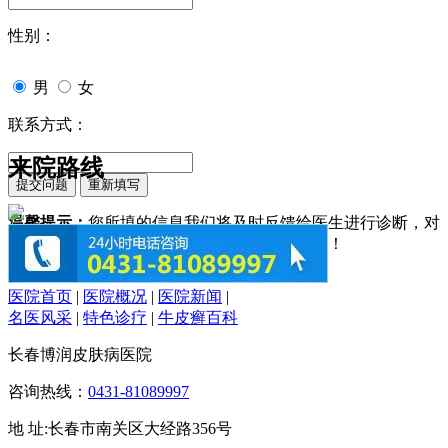
性别：
男
女
联系方式：
来院路线
温馨提示：
您所填的信息我们将及时反馈给医生进行诊断，对
于您的个人信息我们承诺绝对保密！请您放心！
医院首页
|
医院概况
|
医院新闻
|
名医风采
|
特色诊疗
|
牛皮癣百科
长春博润皮肤病医院
咨询热线：
0431-81089997
地 址:长春市南关区大经路356号