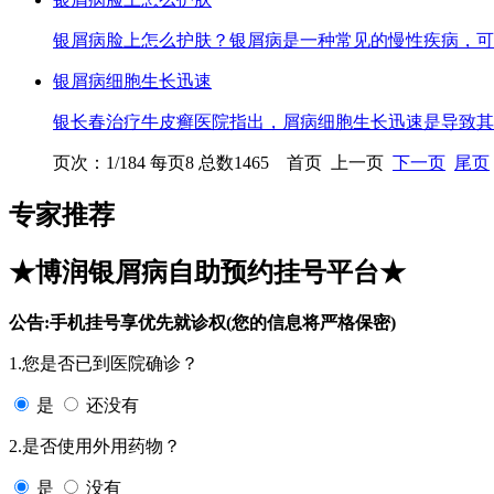
银屑病脸上怎么护肤？银屑病是一种常见的慢性疾病，可
银屑病细胞生长迅速
银长春治疗牛皮癣医院指出，屑病细胞生长迅速是导致其
页次：1/184 每页8 总数1465 首页 上一页
下一页
尾页
专家推荐
★博润银屑病自助预约挂号平台★
公告:手机挂号享优先就诊权(您的信息将严格保密)
1.您是否已到医院确诊？
是
还没有
2.是否使用外用药物？
是
没有