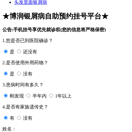
头发里面银屑病
★博润银屑病自助预约挂号平台★
公告:手机挂号享优先就诊权(您的信息将严格保密)
1.您是否已到医院确诊？
是
还没有
2.是否使用外用药物？
是
没有
3.患病时间有多久？
刚发现
半年内
1年以上
4.是否有家族遗传史？
有
没有
姓名：