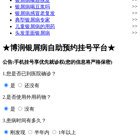
银屑病嘴唇脱皮
>>
银屑病喝豆浆吗
>>
银屑病感冒老复发
>>
典型银屑病专家
>>
儿童银屑病的用药
>>
头发里面银屑病
★博润银屑病自助预约挂号平台★
公告:手机挂号享优先就诊权(您的信息将严格保密)
1.您是否已到医院确诊？
是
还没有
2.是否使用外用药物？
是
没有
3.患病时间有多久？
刚发现
半年内
1年以上