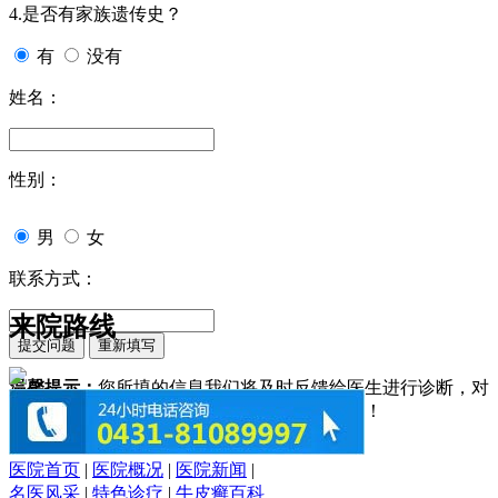
4.是否有家族遗传史？
有
没有
姓名：
性别：
男
女
联系方式：
来院路线
温馨提示：
您所填的信息我们将及时反馈给医生进行诊断，对
于您的个人信息我们承诺绝对保密！请您放心！
医院首页
|
医院概况
|
医院新闻
|
名医风采
|
特色诊疗
|
牛皮癣百科