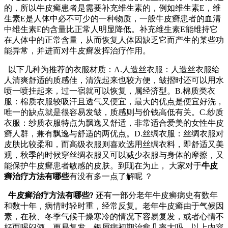
的，所以牛皮癣患者是需要补充维生素的，例如维生素E，维
生素E是人体中必不可少的一种物质，一般牛皮癣患者的血清
中维生素E的含量比正常人明显降低。补充维生素E能维持它
在人体中的正常含量，从而恢复人体因缺乏它而产生的某些功
能异常，并进而对牛皮癣发挥治疗作用。
以下几种为推荐的衣服材质：A.人造丝衣服：人造丝衣服给
人清爽舒适的质感佳，清洗起来也较方便，皱摺时还可以用水
喷一喷挂起来，过一宿就可以恢复，属经济型。B.棉质类衣
服：棉质衣服较吸汗且透气又便宜，最大的优点是便宜好洗，
唯一的缺点就是很容易发皱，质感则与价钱高低有关。C.纱质
衣服：纱质衣服特点为飘逸又舒适，非常适合爱美的女性牛皮
癣人群，兼有飘逸与舒适的两优点。D.丝绸衣服：丝绸衣服对
皮肤比较柔和，而高级衣服则喜欢选用丝绸衣料，即舒适又美
观，秋季的时候穿丝绸衣服又可以减少衣服与身体的摩擦，又
能保护牛皮癣患者敏感的皮肤。到现在为止， 大家对于
牛皮
癣治疗方法有哪些
有没有多一点了解呢 ？
牛皮癣治疗方法有哪些?
还有一部分老年牛皮癣病史有数年
和数十年，病情时轻时重，经常反复。老年牛皮癣由于气候因
素，在秋、冬季气候干燥寒冷的情况下容易复发，或者心情不
好而喝闷酒，更易复发。银屑病初期治愈几率大吗。以上内容