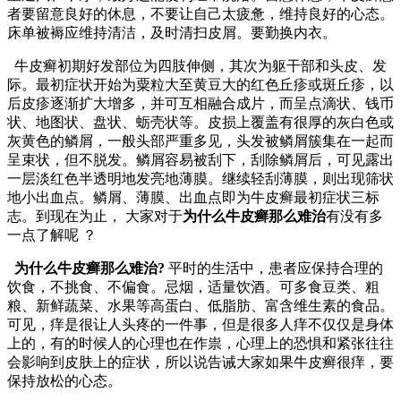
者要留意良好的休息，不要让自己太疲惫，维持良好的心态。
床单被褥应维持清洁，及时清扫皮屑。要勤换内衣。
牛皮癣初期好发部位为四肢伸侧，其次为躯干部和头皮、发
际。最初症状开始为粟粒大至黄豆大的红色丘疹或斑丘疹，以
后皮疹逐渐扩大增多，并可互相融合成片，而呈点滴状、钱币
状、地图状、盘状、蛎壳状等。皮损上覆盖有很厚的灰白色或
灰黄色的鳞屑，一般头部严重多见，头发被鳞屑簇集在一起而
呈束状，但不脱发。鳞屑容易被刮下，刮除鳞屑后，可见露出
一层淡红色半透明地发亮地薄膜。继续轻刮薄膜，则出现筛状
地小出血点。鳞屑、薄膜、出血点即为牛皮癣最初症状三标
志。到现在为止， 大家对于
为什么牛皮癣那么难治
有没有多
一点了解呢 ？
为什么牛皮癣那么难治?
平时的生活中，患者应保持合理的
饮食，不挑食、不偏食。忌烟，适量饮酒。可多食豆类、粗
粮、新鲜蔬菜、水果等高蛋白、低脂肪、富含维生素的食品。
可见，痒是很让人头疼的一件事，但是很多人痒不仅仅是身体
上的，有的时候人的心理也在作祟，心理上的恐惧和紧张往往
会影响到皮肤上的症状，所以说告诫大家如果牛皮癣很痒，要
保持放松的心态。