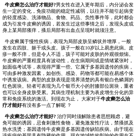
牛皮癣怎么治疗才能好?
男女性在进入更年期后，内分泌会发
生一定的变化，免疫功能的稳定性减弱，以往并不能引起病变
的轻度感染、洗涤物品、食物、药品、负性事件等，此时都会
成为引发牛皮癣的诱因，若发生过这些事情之后，发现头皮或
身上某局部瘙痒，搔后局部有出血点呈现时就须注意。
牛皮癣属于慢性疾病，表现为局部皮肤呈鳞状并增厚，一般
发生在四肢、躯干或头皮。孩子一般在10岁以上易患此病。皮
疹一般不痒，但是令人不适，孩子可能对皮肤的外观很烦恼。
牛皮癣的严重程度具有波动性，在生病期间或是情绪紧张时，
如面临考试等，表现得严重一些。它属于多基因遗传的疾病，
可由多种激发因素，如创伤、感染、药物等都可能在易感个体
中诱发该病。典型的皮肤表现是境界清楚的具有银白色鳞屑的
红色斑块。轻者可表现为几个银币大小的肘膝部位斑块，重者
也可以全身皮肤受累。其病生理机制主要为表皮增生分化的异
常和免疫系统的激活。到现在为止， 大家对于
牛皮癣怎么治
疗才能好
有没有多一点了解呢 ？
牛皮癣怎么治疗才能好?
治疗同时须解除患者思想顾虑，避
免可能的诱因，忌食刺激性食物，避免激发性疗法，禁搔抓及
热水洗烫；基因遗传牛皮癣是多基因遗传缺陷疾病。由于现在
该疾病的基因具有隐藏的作用，现在地域性的影响的作用在不