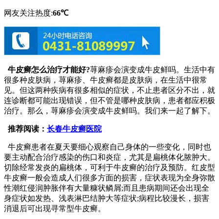
网友关注热度:
66℃
牛皮癣怎么治疗才能好?
荨麻疹会演变成牛皮鲜吗。生活中有
很多种皮肤病，荨麻疹、牛皮癣都是皮肤病，在生活中很常
见。但这两种疾病有很多相似的症状，不止患者区分不出，就
连诊断都可能出现错误，但不管是哪种皮肤病，患者都应积极
治疗。那么，荨麻疹会演变成牛皮鲜吗。我们来一起了解下。
推荐阅读：
长春牛皮癣医院
牛皮癣患者在夏天要细心观察自己身体的一些变化，同时也
要主动配合治疗感染的伤口和炎症，尤其是扁桃体化脓肿大。
切除经常发炎的扁桃体，可利于牛皮癣的治疗及预防。红皮型
牛皮癣一般会造成人们很多方面的损害，症状表现为全身弥散
性潮红侵润肿胀伴有大量糠状鳞屑;而且患病期间还会出现全
身症状如发热、浅表淋巴结肿大等症状;病程比较漫长，损害
消退后可出现寻常型牛皮癣。