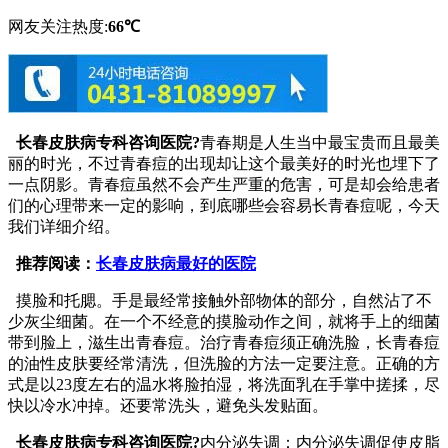
网友关注热度:
66℃
长春皮肤病专科咨询医院?
青春期是人生当中最宝贵而且最美
丽的时光，不过青春痘的出现却让这个最美好的时光也埋下了
一点阴影。青春痘虽然不会产生严重的危害，可是却会给患者
们的心理带来一定的影响，到底哪些会容易长青春痘呢，今天
我们详细介绍。
推荐阅读：
长春皮肤病最好的医院
摸脸和托腮。手是最经常接触外部物体的部分，自然沾了不
少灰尘细菌。在一个不经意的摸脸动作之间，就将手上的细菌
带到脸上，滋生出青春痘。治疗青春痘须正确洗脸，长青春痘
的油性皮肤要经常清洗，但洗脸的方法一定要注意。正确的方
式是以23度左右的温水将脸拍湿，将洗面乳在手掌中搓揉，尽
快以冷水冲掉。还要常洗头，避免头发贴面。
长春皮肤病专科咨询医院?
内分泌失调：内分泌失调促使皮脂