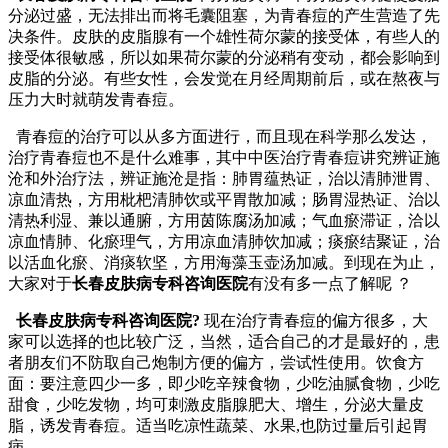
分泌过盛，无法排出而将毛囊阻塞，为青春痘的产生营造了先
决条件。皮肤的皮脂腺有一个雄性荷尔蒙的接受体，有些人的
接受体很敏感，所以如果荷尔蒙的分泌稍有变动，都会影响到
皮脂的分泌。有些女性，会发觉在月经周期前后，或在熬夜与
压力大时就萌发青春痘。
青春痘的治疗可以从多方面进行，而且现在科学那么发达，
治疗青春痘也不是什么难事，其中中医治疗青春痘讲究辨证施
沧和外治疗法，辨证施沧是指：肺胃蕴热证，治以清肺泄胃、
凉血清热，方用枇杷清肺饮或平胃散加减；肠胃湿热证、治以
清热利湿、兼以通腑，方用茵陈腐汤加减；气血瘀滞证，洽以
凉血情肺、化瘀理气，方用凉血清肺饮加减；痰瘀结聚证，治
以活血化瘀、消痰软坚，方用海藻玉壶汤加减。到现在为止，
大家对于
长春皮肤病专科咨询医院
有没有多一点了解呢 ？
长春皮肤病专科咨询医院?
现在治疗青春痘的偏方很多，大
家可以选择的也比较广泛，当然，适合自己的才是最好的，患
者朋友们不防取自己炮制方便的偏方，尝试性使用。饮食方
面：要注意四少一多，即少吃辛辣食物，少吃油腻食物，少吃
甜食，少吃发物，均可刺激皮脂腺肥大、增生，分泌大量皮
脂，诱发青春痘。适当吃凉性蔬菜、水果,也防过量后引起胃
病。