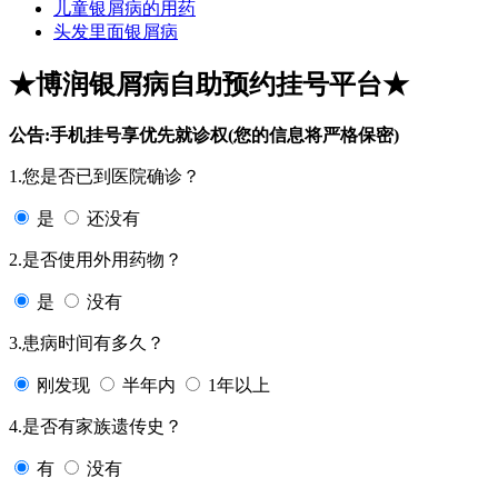
儿童银屑病的用药
头发里面银屑病
★博润银屑病自助预约挂号平台★
公告:手机挂号享优先就诊权(您的信息将严格保密)
1.您是否已到医院确诊？
是
还没有
2.是否使用外用药物？
是
没有
3.患病时间有多久？
刚发现
半年内
1年以上
4.是否有家族遗传史？
有
没有