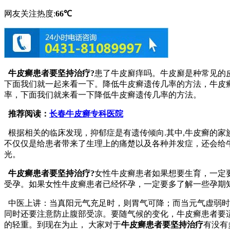
网友关注热度:
66℃
牛皮癣患者要坚持治疗?
患了牛皮廯痒吗。牛皮廯是种常见的
下面我们就一起来看一下。降低牛皮癣遗传几率的方法，牛皮
率，下面我们就来看一下降低牛皮癣遗传几率的方法。
推荐阅读：
长春牛皮癣专科医院
根据相关的临床发现，抑郁症是有遗传倾向.其中,牛皮癣的家
不仅仅是给患者带来了生理上的痛楚以及各种并发症，还会给
光。
牛皮癣患者要坚持治疗?
女性牛皮癣患者如果想要生育，一定
受孕。如果女性牛皮癣患者已经怀孕，一定要多了解一些孕期
中医上讲：当真阳元气充足时，则胃气可降；而当元气虚弱时
同时还要注意防止腹部受凉。要随气候的变化，牛皮癣患者要
的轻重。到现在为止， 大家对于
牛皮癣患者要坚持治疗
有没有