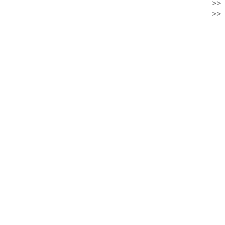
>>
>>