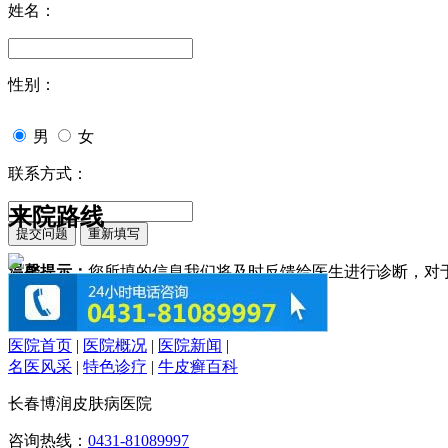
姓名：
性别：
男
女
联系方式：
来院路线
温馨提示：
您所填的信息我们将及时反馈给医生进行诊断，对
医院首页
|
医院概况
|
医院新闻
|
名医风采
|
特色诊疗
|
牛皮癣百科
长春博润皮肤病医院
咨询热线：
0431-81089997