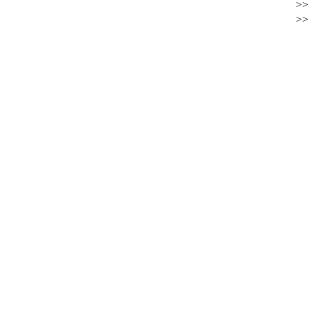
>>
>>