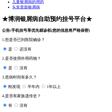
儿童银屑病的用药
头发里面银屑病
★博润银屑病自助预约挂号平台★
公告:手机挂号享优先就诊权(您的信息将严格保密)
1.您是否已到医院确诊？
是
还没有
2.是否使用外用药物？
是
没有
3.患病时间有多久？
刚发现
半年内
1年以上
4.是否有家族遗传史？
有
没有