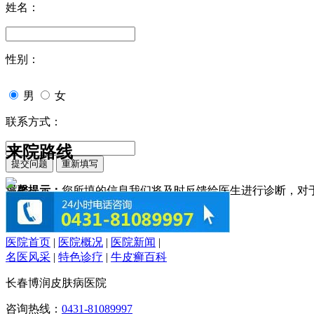
姓名：
性别：
男
女
联系方式：
来院路线
温馨提示：
您所填的信息我们将及时反馈给医生进行诊断，对
医院首页
|
医院概况
|
医院新闻
|
名医风采
|
特色诊疗
|
牛皮癣百科
长春博润皮肤病医院
咨询热线：
0431-81089997