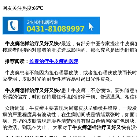
网友关注热度:
66℃
牛皮癣怎样治疗又好又快?
最近，有部分中医专家提出牛皮癣
接或者间接的对患者的肝脏造成影响的。那么究竟是因为肝脏
推荐阅读：
长春治疗牛皮癣的医院
牛皮癣患者不能因为担心晒黑皮肤，或者担心晒伤皮肤而长时
应变弱，皮肤对光的耐受性差容易引起日光性皮炎。
牛皮癣怎样治疗又好又快?
患上牛皮癣，不必懊恼。要知道患
所谓的偏方，时刻保持居住环境的洁净干爽、舒适通风。相信
众所周知，牛皮癣主要表现为局部皮肤呈鳞状并增厚，一般发
癣的严重程度具有波动性，在生病期间或是情绪紧张时，如面
病。典型的皮肤表现是境界清楚的具有银白色鳞屑的红色斑块
的激活。到现在为止， 大家对于
牛皮癣怎样治疗又好又快
有没